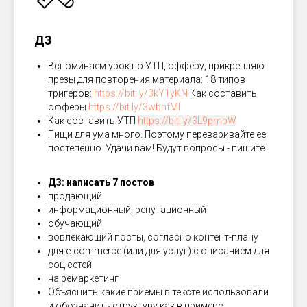
ДЗ
Вспоминаем урок по УТП, офферу, прикрепляю
презы для повторения материала: 18 типов
тригеров:
https://bit.ly/3kY1yKN
Как составить
офферы
https://bit.ly/3wbnfMI
Как составить УТП
https://bit.ly/3L9pmpW
Пищи для ума много. Поэтому переваривайте ее
постепенно. Удачи вам! Будут вопросы - пишите.
ДЗ: написать 7 постов
продающий
информационный, репутационный
обучающий
вовлекающий посты, согласно контент-плану
для e-commerce (или для услуг) с описанием для
соц сетей
на ремаркетинг
Объяснить какие приемы в тексте использовали
и обозначить структуру как в примере