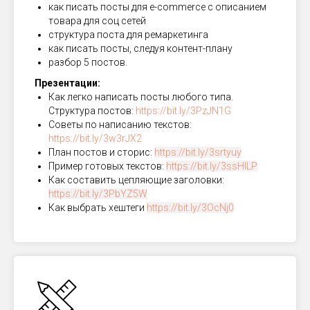
как писать посты для e-commerce с описанием
товара для соц сетей
структура поста для ремаркетинга
как писать посты, следуя контент-плану
разбор 5 постов.
Презентации:
Как легко написать посты любого типа.
Структура постов:
https://bit.ly/3PzJN1G
Советы по написанию текстов:
https://bit.ly/3w3rJX2
План постов и сторис:
https://bit.ly/3srtyuy
Пример готовых текстов:
https://bit.ly/3ssHILP
Как составить цепляющие заголовки:
https://bit.ly/3PbYZ5W
Как выбрать хештеги
https://bit.ly/3OcNj0