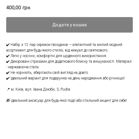
400,00
грн.
Додати у кошик
✔️ Набір з 12 пар сережок-гвоздиків — елегантний та милий модний
асортимент для будь-якого стилю, від кежуал до святкового.
✔️ Легкі у носінні, комфортні для щоденного використання.
✔️ Декоровані стразами для додаткового блиску та вишуканості. Матеріал
- нержавіюча сталь
✔️ Не чорніють, зберігають свій вигляд на довго.
✔️ Ідеальний варіант для подарунка на день народження або річницю!
📍 м. Київ, вул. Івана Дзюби, 3, Pudra
🎁 Ідеальний аксесуар для будь-якої події або стильний акцент для себе!