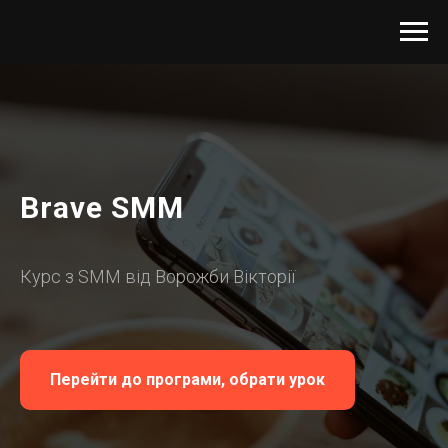
Brave SMM
Курс з SMM від Ворожби Вікторії
Перейти до програми, обрати урок